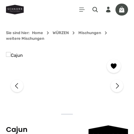
Zum Hauptinhalt springen
Waren
Sie sind hier:
Home
WÜRZEN
Mischungen
weitere Mischungen
Bildergalerie überspringen
Cajun