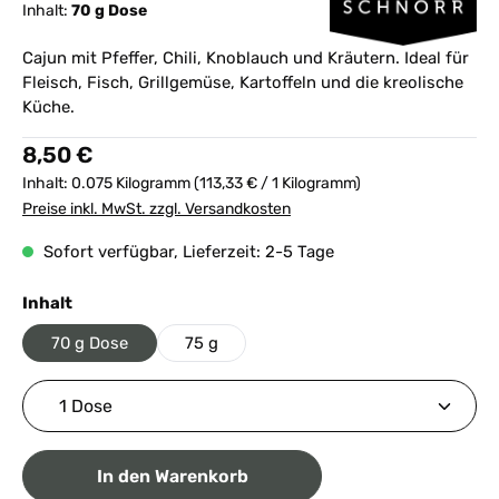
Inhalt:
70 g Dose
Cajun mit Pfeffer, Chili, Knoblauch und Kräutern. Ideal für
Fleisch, Fisch, Grillgemüse, Kartoffeln und die kreolische
Küche.
Regulärer Preis:
8,50 €
Inhalt:
0.075 Kilogramm
(113,33 € / 1 Kilogramm)
Preise inkl. MwSt. zzgl. Versandkosten
Sofort verfügbar, Lieferzeit: 2-5 Tage
auswählen
Inhalt
70 g Dose
75 g
Produkt Anzahl: Gib den gewünschten Wert ein ode
In den Warenkorb