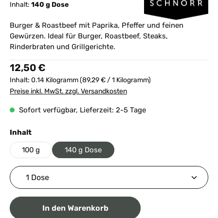
Inhalt:
140 g Dose
Burger & Roastbeef mit Paprika, Pfeffer und feinen
Gewürzen. Ideal für Burger, Roastbeef, Steaks,
Rinderbraten und Grillgerichte.
Regulärer Preis:
12,50 €
Inhalt:
0.14 Kilogramm
(89,29 € / 1 Kilogramm)
Preise inkl. MwSt. zzgl. Versandkosten
Sofort verfügbar, Lieferzeit: 2-5 Tage
auswählen
Inhalt
100 g
140 g Dose
Produkt Anzahl: Gib den gewünschten Wert ein ode
In den Warenkorb