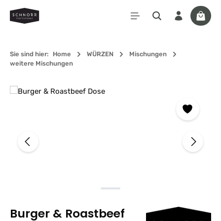
Zum Hauptinhalt springen
Waren
Sie sind hier:
Home
WÜRZEN
Mischungen
weitere Mischungen
Bildergalerie überspringen
Burger & Roastbeef