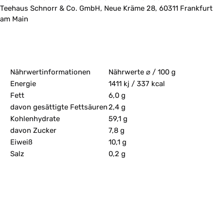
Teehaus Schnorr & Co. GmbH, Neue Kräme 28, 60311 Frankfurt
am Main
Nährwertinformationen
Nährwerte ⌀ / 100 g
Energie
1411 kj / 337 kcal
Fett
6,0 g
davon gesättigte Fettsäuren
2,4 g
Kohlenhydrate
59,1 g
davon Zucker
7,8 g
Eiweiß
10,1 g
Salz
0,2 g