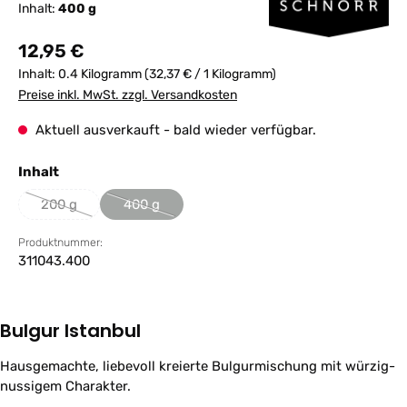
Inhalt:
400 g
Regulärer Preis:
12,95 €
Inhalt:
0.4 Kilogramm
(32,37 € / 1 Kilogramm)
Preise inkl. MwSt. zzgl. Versandkosten
Aktuell ausverkauft - bald wieder verfügbar.
auswählen
Inhalt
200 g
400 g
(Diese Option ist zurzeit nicht verfügbar.)
(Diese Option ist zurzeit nicht verfügbar.)
Produktnummer:
311043.400
Bulgur Istanbul
Hausgemachte, liebevoll kreierte Bulgurmischung mit würzig-
nussigem Charakter.