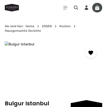
Zum Hauptinhalt springen
Waren
Sie sind hier:
Home
ESSEN
Kochen
Hausgemachte Gerichte
Bildergalerie überspringen
Bulgur Istanbul