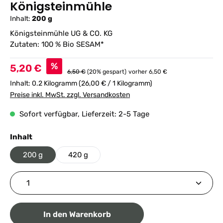
Königsteinmühle
Inhalt:
200 g
Königsteinmühle UG & CO. KG
Zutaten: 100 % Bio SESAM*
Verkaufspreis:
%
5,20 €
Regulärer Preis:
6,50 €
(20% gespart)
vorher 6,50 €
Inhalt:
0.2 Kilogramm
(26,00 € / 1 Kilogramm)
Preise inkl. MwSt. zzgl. Versandkosten
Sofort verfügbar, Lieferzeit: 2-5 Tage
auswählen
Inhalt
200 g
420 g
Produkt Anzahl: Gib den gewünschten Wert ein ode
In den Warenkorb