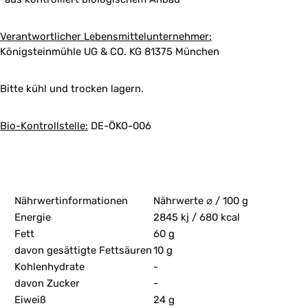
Verantwortlicher Lebensmittelunternehmer:
Königsteinmühle UG & CO. KG 81375 München
Bitte kühl und trocken lagern.
Bio-Kontrollstelle:
DE-ÖKO-006
Nährwertinformationen
Nährwerte ⌀ / 100 g
Energie
2845 kj / 680 kcal
Fett
60 g
davon gesättigte Fettsäuren
10 g
Kohlenhydrate
-
davon Zucker
-
Eiweiß
24 g