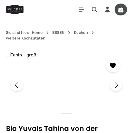
Zum Hauptinhalt springen
Waren
Sie sind hier:
Home
ESSEN
Kochen
weitere Kochzutaten
Bildergalerie überspringen
Bio Yuvals Tahina von der