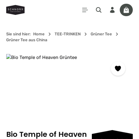
Zum Hauptinhalt springen
Waren
Sie sind hier:
Home
TEE-TRINKEN
Grüner Tee
Grüner Tee aus China
Bildergalerie überspringen
Bio Temple of Heaven