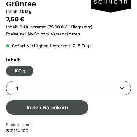
Grüntee
Inhalt:
100 g
Regulärer Preis:
7,50 €
Inhalt:
0.1 Kilogramm
(75,00 € / 1 Kilogramm)
Preise inkl. MwSt. zzgl. Versandkosten
Sofort verfügbar, Lieferzeit: 2-5 Tage
auswählen
Inhalt
100 g
Produkt Anzahl: Gib den gewünschten Wert ein ode
In den Warenkorb
Produktnummer:
310114.100