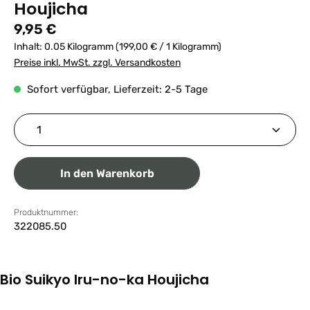
Houjicha
Regulärer Preis:
9,95 €
Inhalt:
0.05 Kilogramm
(199,00 € / 1 Kilogramm)
Preise inkl. MwSt. zzgl. Versandkosten
Sofort verfügbar, Lieferzeit: 2-5 Tage
Produkt Anzahl: Gib den gewünschten Wert ein ode
In den Warenkorb
Produktnummer:
322085.50
Bio Suikyo Iru-no-ka Houjicha