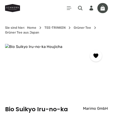
Zum Hauptinhalt springen
Waren
Sie sind hier:
Home
TEE-TRINKEN
Grüner Tee
Grüner Tee aus Japan
Bildergalerie überspringen
Bio Suikyo Iru-no-ka
Marimo GmbH