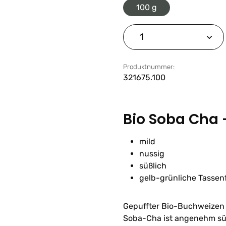
100 g
Produkt Anzahl: G
Produktnummer:
321675.100
Bio Soba Cha 
mild
nussig
süßlich
gelb-grünliche Tassen
Gepuffter Bio-Buchweizen 
Soba-Cha ist angenehm süß