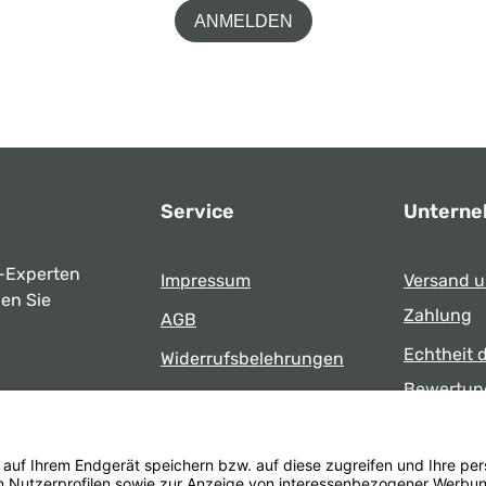
ANMELDEN
Service
Untern
-Experten
Impressum
Versand 
ben Sie
Zahlung
AGB
Echtheit 
Widerrufsbelehrungen
Bewertun
Datenschutz
uns
Öffnungsz
Barrierefreiheit
Laden
 17:00 Uhr