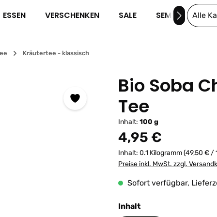
ESSEN
VERSCHENKEN
SALE
SEMINARE
Alle K
tee
Kräutertee - klassisch
Bio Soba C
Tee
Inhalt:
100 g
Regulärer Preis:
4,95 €
Inhalt:
0.1 Kilogramm
(49,50 € /
Preise inkl. MwSt. zzgl. Versand
Sofort verfügbar, Lieferz
auswählen
Inhalt