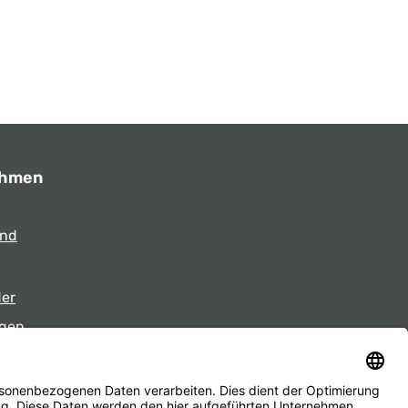
ehmen
und
der
gen
eiten