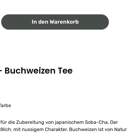
ib den gewünschten Wert ein oder benutz
In den Warenkorb
- Buchweizen Tee
farbe
für die Zubereitung von japanischem Soba-Cha. Der
lich, mit nussigem Charakter. Buchweizen ist von Natur