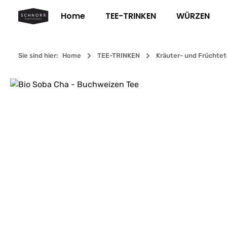
m Hauptinhalt springen
Zur Suche springen
Zur Hauptnavigation springen
Home
TEE-TRINKEN
WÜRZEN
Sie sind hier:
Home
TEE-TRINKEN
Kräuter- und Früchte
Bildergalerie überspringen