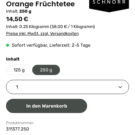
Orange Früchtetee
Inhalt:
250 g
Regulärer Preis:
14,50 €
Inhalt:
0.25 Kilogramm
(58,00 € / 1 Kilogramm)
Preise inkl. MwSt. zzgl. Versandkosten
Sofort verfügbar, Lieferzeit: 2-5 Tage
auswählen
Inhalt
125 g
250 g
Produkt Anzahl: Gib den gewünschten Wert ein ode
In den Warenkorb
Produktnummer:
311377.250