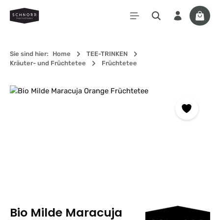
Zum Hauptinhalt springen
Waren
Sie sind hier:
Home
TEE-TRINKEN
Kräuter- und Früchtetee
Früchtetee
Bildergalerie überspringen
Bio Milde Maracuja