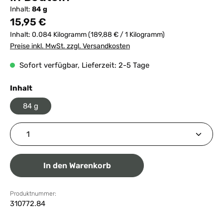
Inhalt:
84 g
Regulärer Preis:
15,95 €
Inhalt:
0.084 Kilogramm
(189,88 € / 1 Kilogramm)
Preise inkl. MwSt. zzgl. Versandkosten
Sofort verfügbar, Lieferzeit: 2-5 Tage
auswählen
Inhalt
84 g
Produkt Anzahl: Gib den gewünschten Wert ein ode
In den Warenkorb
Produktnummer:
310772.84