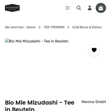
Zum Hauptinhalt springen
Waren
Sie sind hier:
Home
TEE-TRINKEN
Cold Brew & Eistee
Bildergalerie überspringen
Bio Mie Mizudashi - Tee
Marimo GmbH
in Beuteln