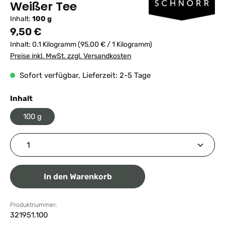
Weißer Tee
Inhalt:
100 g
Regulärer Preis:
9,50 €
Inhalt:
0.1 Kilogramm
(95,00 € / 1 Kilogramm)
Preise inkl. MwSt. zzgl. Versandkosten
Sofort verfügbar, Lieferzeit: 2-5 Tage
auswählen
Inhalt
100 g
Produkt Anzahl: Gib den gewünschten Wert ein ode
In den Warenkorb
Produktnummer:
321951.100