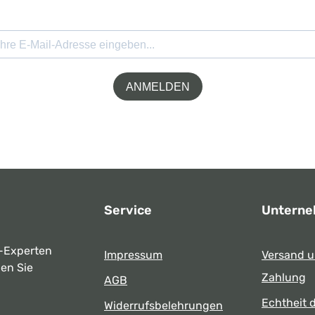
ANMELDEN
Service
Untern
-Experten
Impressum
Versand 
ben Sie
Zahlung
AGB
Echtheit 
Widerrufsbelehrungen