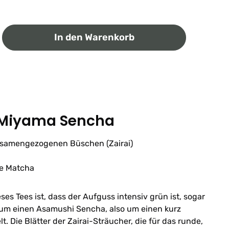
ib den gewünschten Wert ein oder benutz
In den Warenkorb
a Miyama Sencha
 samengezogenen Büschen (Zairai)
ge Matcha
es Tees ist, dass der Aufguss intensiv grün ist, sogar
h um einen Asamushi Sencha, also um einen kurz
 Die Blätter der Zairai-Sträucher, die für das runde,