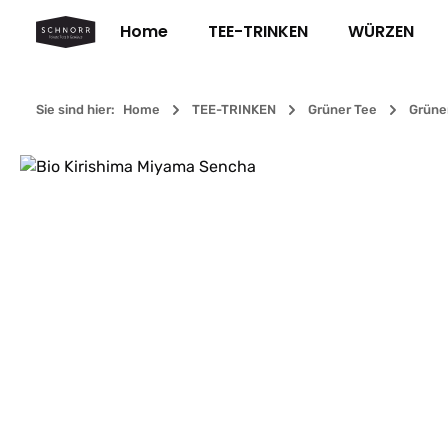
m Hauptinhalt springen
Zur Suche springen
Zur Hauptnavigation springen
Home
TEE-TRINKEN
WÜRZEN
Sie sind hier:
Home
TEE-TRINKEN
Grüner Tee
Grüne
Bildergalerie überspringen