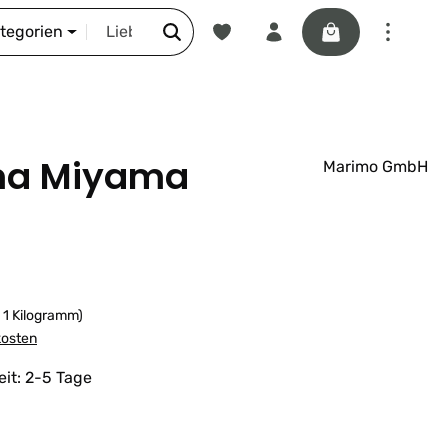
Du hast 0 Produkte auf dem Merkze
Warenkorb enthäl
DIE SCHNORR-STORY
ategorien
ima Miyama
Marimo GmbH
/ 1 Kilogramm)
kosten
eit: 2-5 Tage