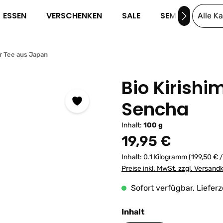
ESSEN
VERSCHENKEN
SALE
SEMINARE
Alle K
r Tee aus Japan
Bio Kirish
Sencha
Inhalt:
100 g
Regulärer Preis:
19,95 €
Inhalt:
0.1 Kilogramm
(199,50 € 
Preise inkl. MwSt. zzgl. Versand
Sofort verfügbar, Lieferz
auswählen
Inhalt