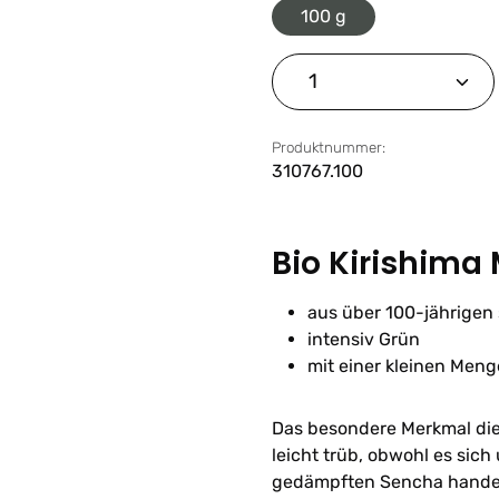
100 g
Produkt Anzahl: G
Produktnummer:
310767.100
Bio Kirishim
aus über 100-jährigen
intensiv Grün
mit einer kleinen Men
Das besondere Merkmal dies
leicht trüb, obwohl es sic
gedämpften Sencha handelt.