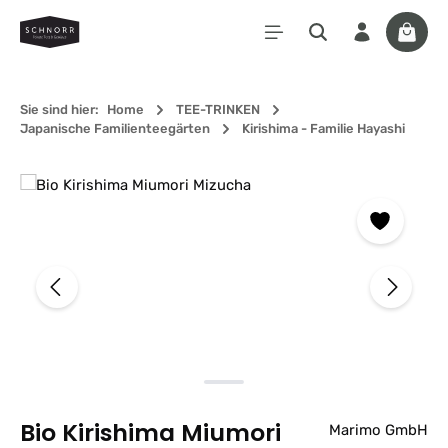
Zum Hauptinhalt springen
Waren
Sie sind hier:
Home
TEE-TRINKEN
Japanische Familienteegärten
Kirishima - Familie Hayashi
Bildergalerie überspringen
Bio Kirishima Miumori
Marimo GmbH