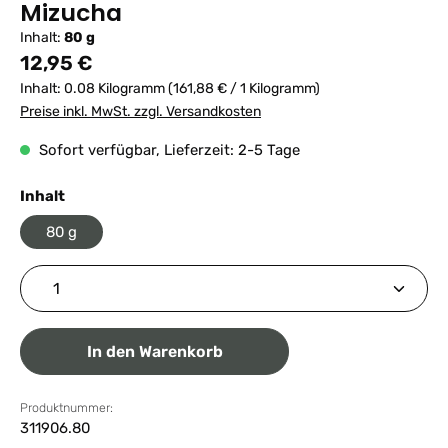
Mizucha
Inhalt:
80 g
Regulärer Preis:
12,95 €
Inhalt:
0.08 Kilogramm
(161,88 € / 1 Kilogramm)
Preise inkl. MwSt. zzgl. Versandkosten
Sofort verfügbar, Lieferzeit: 2-5 Tage
auswählen
Inhalt
80 g
Produkt Anzahl: Gib den gewünschten Wert ein ode
In den Warenkorb
Produktnummer:
311906.80