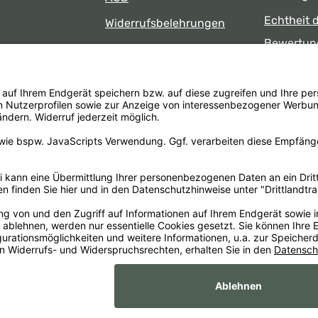
Echtheit 
Widerrufsbelehrungen
Bewertun
Datenschutz
uns
Öffnungsz
Barrierefreiheit
Laden
 17:00 Uhr
formular
.
Alle Preise inkl. gesetzl. Mehrwertsteuer zzgl.
Versandkosten
un
Impr
xaMain GmbH