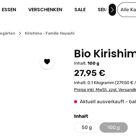
ESSEN
VERSCHENKEN
SALE
SEMINARE
Alle K
eegärten
Kirishima - Familie Hayashi
Bio Kirish
Inhalt:
100 g
Regulärer Preis:
27,95 €
Inhalt:
0.1 Kilogramm
(279,50 € 
Preise inkl. MwSt. zzgl. Versand
Aktuell ausverkauft - ba
auswählen
Inhalt
50 g
100 g
(Diese Optio