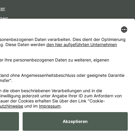
der
gen
eiten
d ggf. Nachnahmegebühren, wenn nicht anders angegeben.
essum
AGB
Widerrufsbelehrungen
Datenschutz
Barrierefreiheit