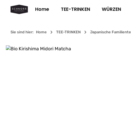
m Hauptinhalt springen
Zur Suche springen
Zur Hauptnavigation springen
Home
TEE-TRINKEN
WÜRZEN
Sie sind hier:
Home
TEE-TRINKEN
Japanische Familient
Bildergalerie überspringen