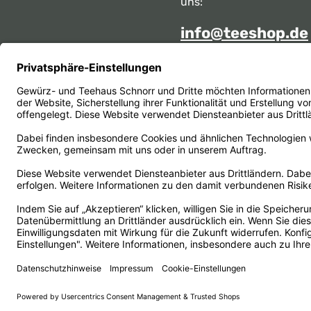
uns:
info@teeshop.de
Alternativ erreichen Sie 
telefonisch
Mo - Sa zwischen 10:00 -
unter:
069 284717
Oder über unser
Kontakt
Vertrag widerrufen
© 1956 - 2026 Gewürz- und Teehaus Schnorr - with
by
He