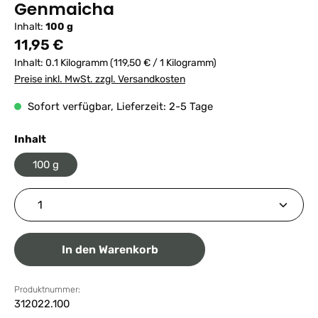
Genmaicha
Inhalt:
100 g
Regulärer Preis:
11,95 €
Inhalt:
0.1 Kilogramm
(119,50 € / 1 Kilogramm)
Preise inkl. MwSt. zzgl. Versandkosten
Sofort verfügbar, Lieferzeit: 2-5 Tage
auswählen
Inhalt
100 g
Produkt Anzahl: Gib den gewünschten Wert ein ode
In den Warenkorb
Produktnummer:
312022.100