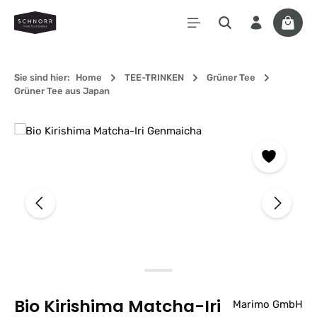
Zum Hauptinhalt springen
Waren
Sie sind hier:
Home
TEE-TRINKEN
Grüner Tee
Grüner Tee aus Japan
Bildergalerie überspringen
Bio Kirishima Matcha-Iri
Marimo GmbH