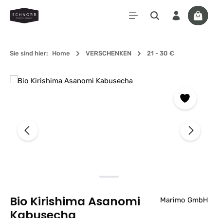
Zum Hauptinhalt springen
Waren
Sie sind hier:
Home
VERSCHENKEN
21 - 30 €
Bildergalerie überspringen
Bio Kirishima Asanomi
Marimo GmbH
Kabusecha