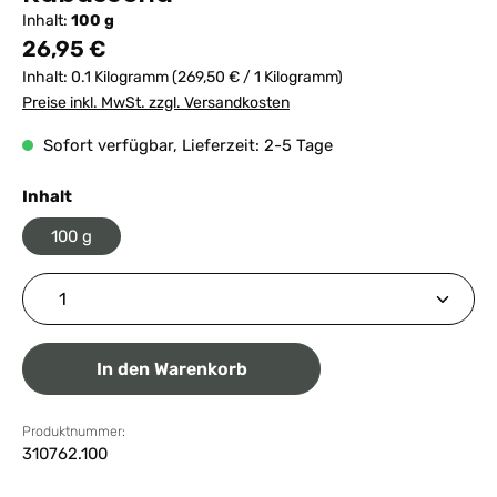
Inhalt:
100 g
Regulärer Preis:
26,95 €
Inhalt:
0.1 Kilogramm
(269,50 € / 1 Kilogramm)
Preise inkl. MwSt. zzgl. Versandkosten
Sofort verfügbar, Lieferzeit: 2-5 Tage
auswählen
Inhalt
100 g
Produkt Anzahl: Gib den gewünschten Wert ein ode
In den Warenkorb
Produktnummer:
310762.100