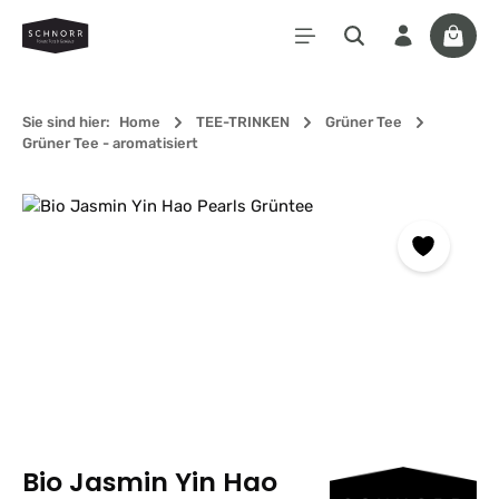
Zum Hauptinhalt springen
Waren
Sie sind hier:
Home
TEE-TRINKEN
Grüner Tee
Grüner Tee - aromatisiert
Bildergalerie überspringen
Bio Jasmin Yin Hao