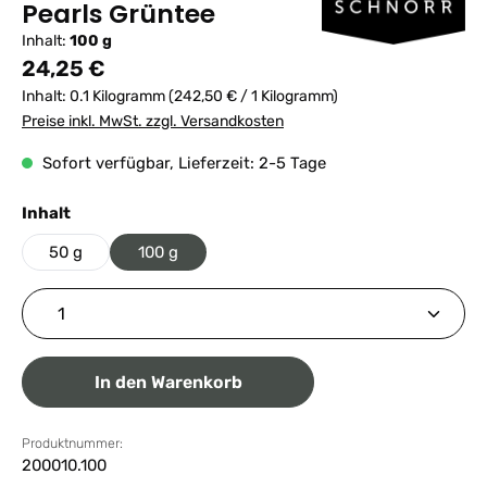
Pearls Grüntee
Inhalt:
100 g
Regulärer Preis:
24,25 €
Inhalt:
0.1 Kilogramm
(242,50 € / 1 Kilogramm)
Preise inkl. MwSt. zzgl. Versandkosten
Sofort verfügbar, Lieferzeit: 2-5 Tage
auswählen
Inhalt
50 g
100 g
Produkt Anzahl: Gib den gewünschten Wert ein ode
In den Warenkorb
Produktnummer:
200010.100