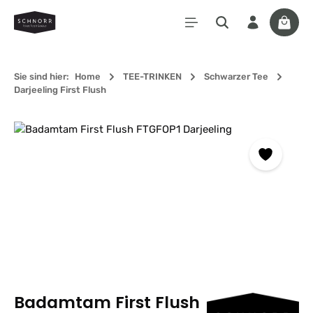
Zum Hauptinhalt springen
Waren
Sie sind hier:
Home
TEE-TRINKEN
Schwarzer Tee
Darjeeling First Flush
Bildergalerie überspringen
Badamtam First Flush