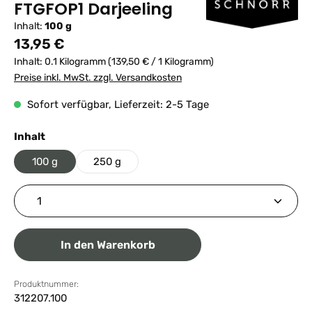
FTGFOP1 Darjeeling
Inhalt:
100 g
Regulärer Preis:
13,95 €
Inhalt:
0.1 Kilogramm
(139,50 € / 1 Kilogramm)
Preise inkl. MwSt. zzgl. Versandkosten
Sofort verfügbar, Lieferzeit: 2-5 Tage
auswählen
Inhalt
100 g
250 g
Produkt Anzahl: Gib den gewünschten Wert ein ode
In den Warenkorb
Produktnummer:
312207.100