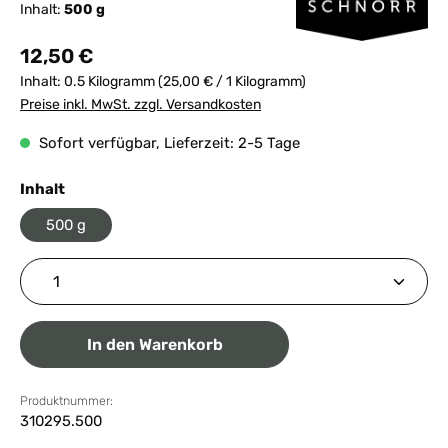
Inhalt:
500 g
Regulärer Preis:
12,50 €
Inhalt:
0.5 Kilogramm
(25,00 € / 1 Kilogramm)
Preise inkl. MwSt. zzgl. Versandkosten
Sofort verfügbar, Lieferzeit: 2-5 Tage
auswählen
Inhalt
500 g
Produkt Anzahl: Gib den gewünschten Wert ein ode
In den Warenkorb
Produktnummer:
310295.500