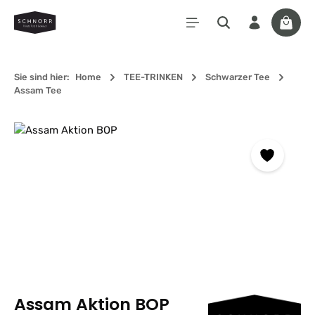
Zum Hauptinhalt springen
Waren
Sie sind hier:
Home
TEE-TRINKEN
Schwarzer Tee
Assam Tee
Bildergalerie überspringen
Assam Aktion BOP