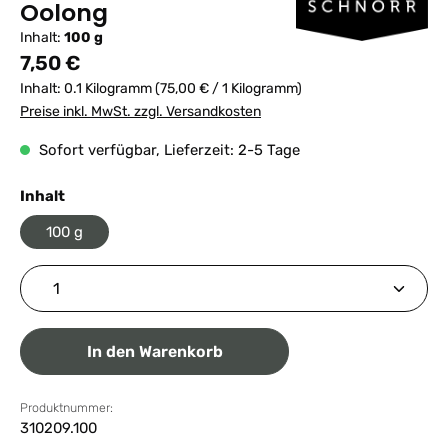
Oolong
Inhalt:
100 g
Regulärer Preis:
7,50 €
Inhalt:
0.1 Kilogramm
(75,00 € / 1 Kilogramm)
Preise inkl. MwSt. zzgl. Versandkosten
Sofort verfügbar, Lieferzeit: 2-5 Tage
auswählen
Inhalt
100 g
Produkt Anzahl: Gib den gewünschten Wert ein ode
In den Warenkorb
Produktnummer:
310209.100