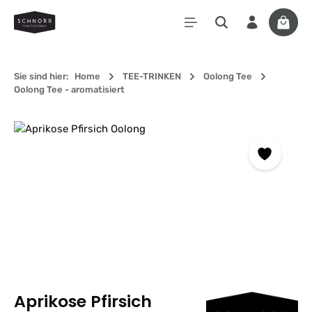
Zum Hauptinhalt springen
Waren
Sie sind hier:
Home
TEE-TRINKEN
Oolong Tee
Oolong Tee - aromatisiert
Bildergalerie überspringen
Aprikose Pfirsich