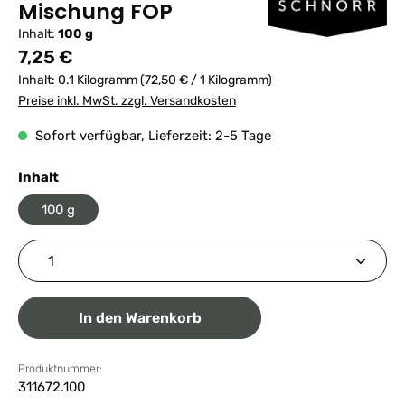
Mischung FOP
Inhalt:
100 g
Regulärer Preis:
7,25 €
Inhalt:
0.1 Kilogramm
(72,50 € / 1 Kilogramm)
Preise inkl. MwSt. zzgl. Versandkosten
Sofort verfügbar, Lieferzeit: 2-5 Tage
auswählen
Inhalt
100 g
Produkt Anzahl: Gib den gewünschten Wert ein ode
In den Warenkorb
Produktnummer:
311672.100