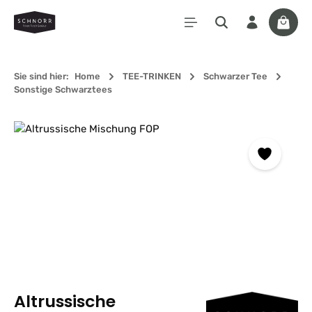
Zum Hauptinhalt springen
Waren
Sie sind hier:
Home
TEE-TRINKEN
Schwarzer Tee
Sonstige Schwarztees
Bildergalerie überspringen
Altrussische