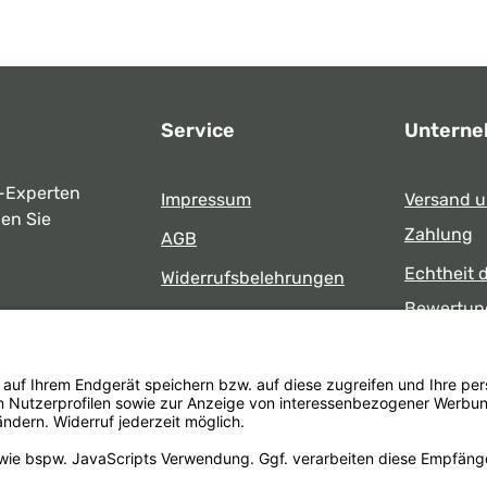
Service
Untern
-Experten
Impressum
Versand 
ben Sie
Zahlung
AGB
Echtheit 
Widerrufsbelehrungen
Bewertun
Datenschutz
uns
Öffnungsz
Barrierefreiheit
Laden
 17:00 Uhr