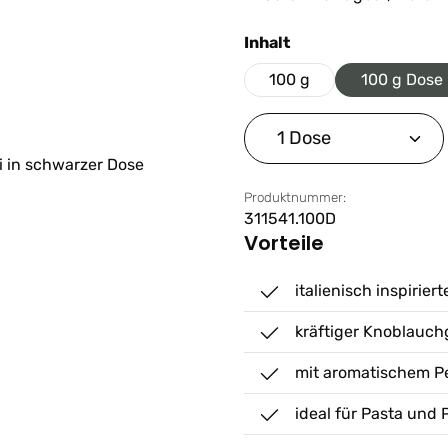
auswählen
Inhalt
100 g
100 g Dose
Produkt Anzahl: G
Produktnummer:
311541.100D
Vorteile
italienisch inspiri
kräftiger Knoblauc
mit aromatischem P
ideal für Pasta und 