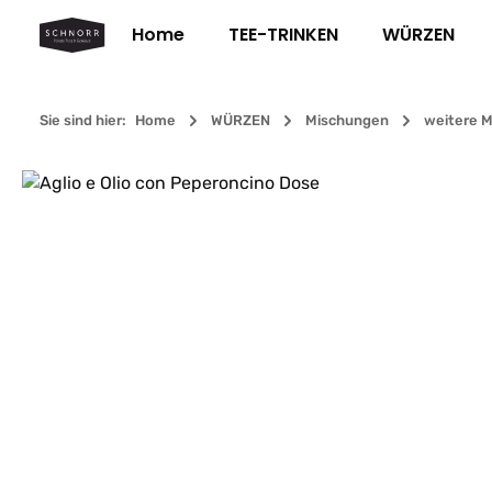
m Hauptinhalt springen
Zur Suche springen
Zur Hauptnavigation springen
Home
TEE-TRINKEN
WÜRZEN
Sie sind hier:
Home
WÜRZEN
Mischungen
weitere 
Bildergalerie überspringen