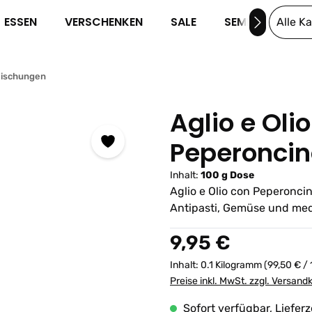
ESSEN
VERSCHENKEN
SALE
SEMINARE
Alle K
Mischungen
Aglio e Oli
Peperoncin
Inhalt:
100 g Dose
Aglio e Olio con Peperoncin
Antipasti, Gemüse und med
Regulärer Preis:
9,95 €
Inhalt:
0.1 Kilogramm
(99,50 € /
Preise inkl. MwSt. zzgl. Versand
Sofort verfügbar, Lieferz