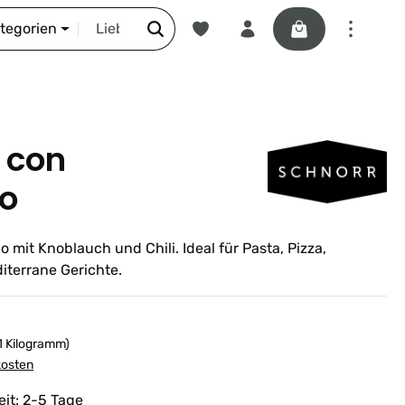
Du hast 0 Produkte auf dem Merkze
Warenkorb enthäl
DIE SCHNORR-STORY
ategorien
o con
o
o mit Knoblauch und Chili. Ideal für Pasta, Pizza,
iterrane Gerichte.
 1 Kilogramm)
kosten
eit: 2-5 Tage