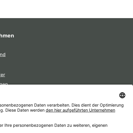
ehmen
und
der
gen
eiten