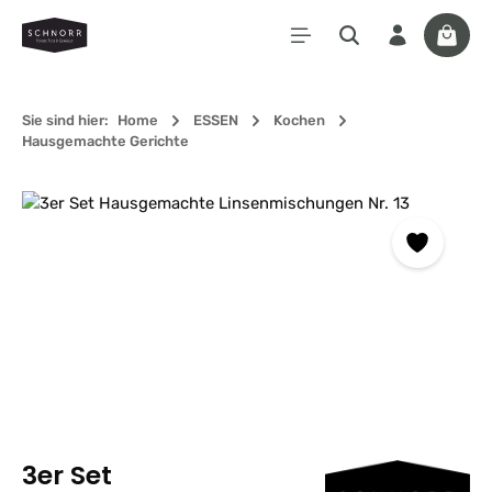
Zum Hauptinhalt springen
Waren
Sie sind hier:
Home
ESSEN
Kochen
Hausgemachte Gerichte
Bildergalerie überspringen
3er Set