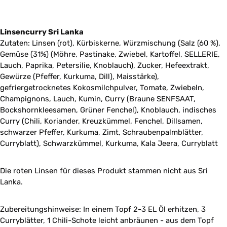
Linsencurry Sri Lanka
Zutaten: Linsen (rot), Kürbiskerne, Würzmischung (Salz (60 %),
Gemüse (31%) (Möhre, Pastinake, Zwiebel, Kartoffel, SELLERIE,
Lauch, Paprika, Petersilie, Knoblauch), Zucker, Hefeextrakt,
Gewürze (Pfeffer, Kurkuma, Dill), Maisstärke),
gefriergetrocknetes Kokosmilchpulver, Tomate, Zwiebeln,
Champignons, Lauch, Kumin, Curry (Braune SENFSAAT,
Bockshornkleesamen, Grüner Fenchel), Knoblauch, indisches
Curry (Chili, Koriander, Kreuzkümmel, Fenchel, Dillsamen,
schwarzer Pfeffer, Kurkuma, Zimt, Schraubenpalmblätter,
Curryblatt), Schwarzkümmel, Kurkuma, Kala Jeera, Curryblatt
Die roten Linsen für dieses Produkt stammen nicht aus Sri
Lanka.
Zubereitungshinweise: In einem Topf 2-3 EL Öl erhitzen, 3
Curryblätter, 1 Chili-Schote leicht anbräunen - aus dem Topf