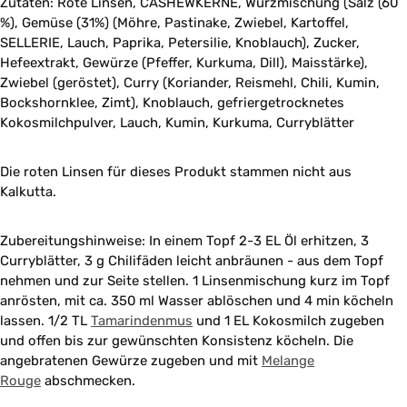
Zutaten: Rote Linsen, CASHEWKERNE, Würzmischung (Salz (60
%), Gemüse (31%) (Möhre, Pastinake, Zwiebel, Kartoffel,
SELLERIE, Lauch, Paprika, Petersilie, Knoblauch), Zucker,
Hefeextrakt, Gewürze (Pfeffer, Kurkuma, Dill), Maisstärke),
Zwiebel (geröstet), Curry (Koriander, Reismehl, Chili, Kumin,
Bockshornklee, Zimt), Knoblauch, gefriergetrocknetes
Kokosmilchpulver, Lauch, Kumin, Kurkuma, Curryblätter
Die roten Linsen für dieses Produkt stammen nicht aus
Kalkutta.
Zubereitungshinweise: In einem Topf 2-3 EL Öl erhitzen, 3
Curryblätter, 3 g Chilifäden leicht anbräunen - aus dem Topf
nehmen und zur Seite stellen. 1 Linsenmischung kurz im Topf
anrösten, mit ca. 350 ml Wasser ablöschen und 4 min köcheln
lassen. 1/2 TL
Tamarindenmus
und 1 EL Kokosmilch zugeben
und offen bis zur gewünschten Konsistenz köcheln. Die
angebratenen Gewürze zugeben und mit
Melange
Rouge
abschmecken.