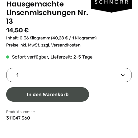
Hausgemachte
Linsenmischungen Nr.
13
Regulärer Preis:
14,50 €
Inhalt:
0.36 Kilogramm
(40,28 € / 1 Kilogramm)
Preise inkl. MwSt. zzgl. Versandkosten
Sofort verfügbar, Lieferzeit: 2-5 Tage
Produkt Anzahl: Gib den gewünschten Wert ein ode
In den Warenkorb
Produktnummer:
311047.360