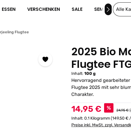
ESSEN
VERSCHENKEN
SALE
SEMINARE
Alle K
rjeeling Flugtee
2025 Bio M
Flugtee FT
Inhalt:
100 g
Hervorragend gearbeiteter B
Flugtee 2025 mit sehr blu
Charakter.
Verkaufspreis:
14,95 €
%
Reguläre
24,95 €
Inhalt:
0.1 Kilogramm
(149,50 € 
Preise inkl. MwSt. zzgl. Versand