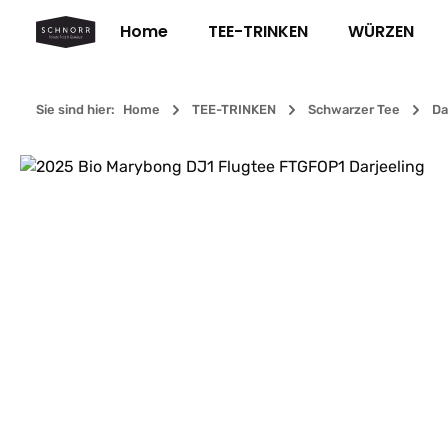
m Hauptinhalt springen
Zur Suche springen
Zur Hauptnavigation springen
Home
TEE-TRINKEN
WÜRZEN
Sie sind hier:
Home
TEE-TRINKEN
Schwarzer Tee
Da
Bildergalerie überspringen