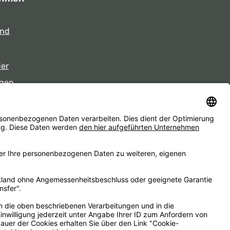
und
der
gen
eiten