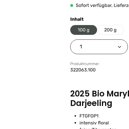
Sofort verfügbar, Lieferz
auswählen
Inhalt
100 g
200 g
Produkt Anzahl: G
Produktnummer:
322063.100
2025 Bio Mary
Darjeeling
FTGFOP1
intensiv floral