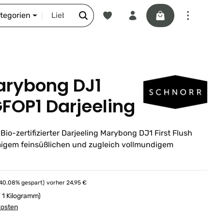
Du hast 0 Produkte auf dem Merkze
Warenkorb enthäl
DIE SCHNORR-STORY
ategorien
arybong DJ1
GFOP1 Darjeeling
io-zertifizierter Darjeeling Marybong DJ1 First Flush
migem feinsüßlichen und zugleich vollmundigem
r Preis:
(40.08% gespart)
vorher 24,95 €
/ 1 Kilogramm)
kosten