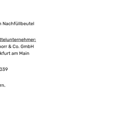
n
n Nachfüllbeutel
ttelunternehmer:
orr & Co. GmbH
kfurt am Main
039
rn.