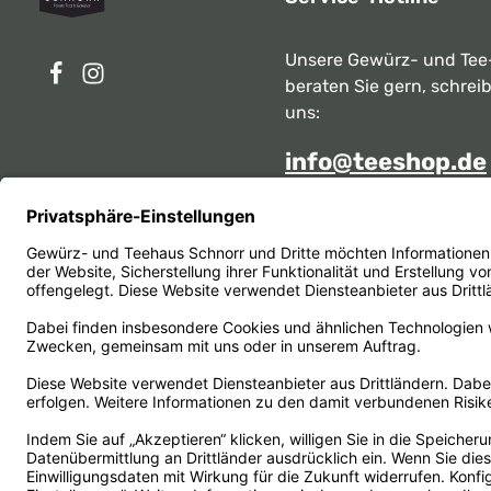
Unsere Gewürz- und Tee
beraten Sie gern, schrei
uns:
info@teeshop.de
Alternativ erreichen Sie 
telefonisch
Mo - Sa zwischen 10:00 -
unter:
069 284717
Oder über unser
Kontakt
Vertrag widerrufen