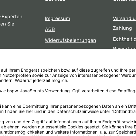
-Experten
Impressum
Versand 
ben Sie
Zahlung
AGB
Echtheit 
Widerrufsbelehrungen
Bewertun
Datenschutz
uns
Öffnungsz
Barrierefreiheit
Laden
 17:00 Uhr
formular
.