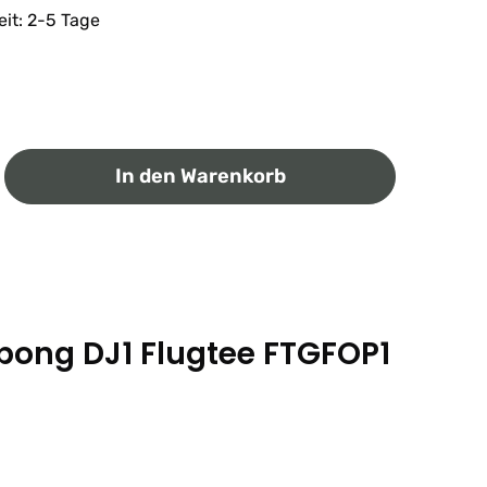
eit: 2-5 Tage
ib den gewünschten Wert ein oder benutz
In den Warenkorb
bong DJ1 Flugtee FTGFOP1