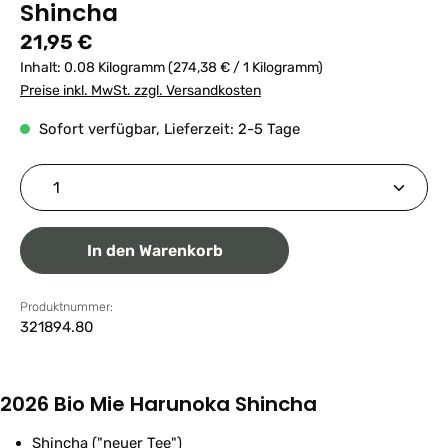
Shincha
Regulärer Preis:
21,95 €
Inhalt:
0.08 Kilogramm
(274,38 € / 1 Kilogramm)
Preise inkl. MwSt. zzgl. Versandkosten
Sofort verfügbar, Lieferzeit: 2-5 Tage
Produkt Anzahl: Gib den gewünschten Wert ein ode
In den Warenkorb
Produktnummer:
321894.80
2026 Bio Mie Harunoka Shincha
Shincha ("neuer Tee")