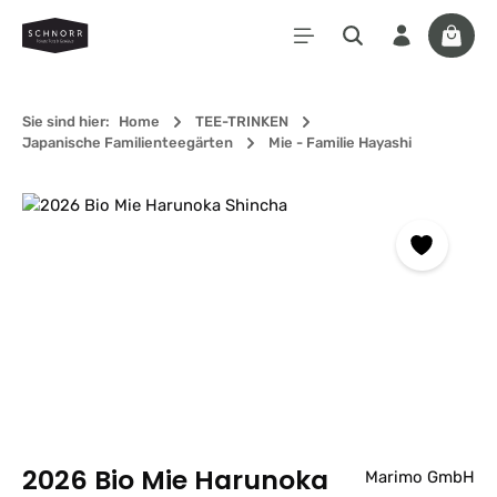
Zum Hauptinhalt springen
Waren
Sie sind hier:
Home
TEE-TRINKEN
Japanische Familienteegärten
Mie - Familie Hayashi
Bildergalerie überspringen
2026 Bio Mie Harunoka
Marimo GmbH