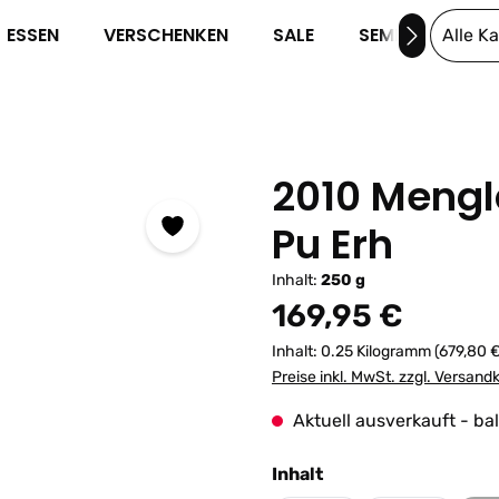
ESSEN
VERSCHENKEN
SALE
SEMINARE
Alle K
2010 Meng
Pu Erh
Inhalt:
250 g
Regulärer Preis:
169,95 €
Inhalt:
0.25 Kilogramm
(679,80 €
Preise inkl. MwSt. zzgl. Versand
Aktuell ausverkauft - ba
auswählen
Inhalt