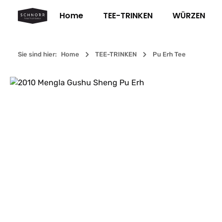
m Hauptinhalt springen
Zur Suche springen
Zur Hauptnavigation springen
Home
TEE-TRINKEN
WÜRZEN
Sie sind hier:
Home
TEE-TRINKEN
Pu Erh Tee
Bildergalerie überspringen