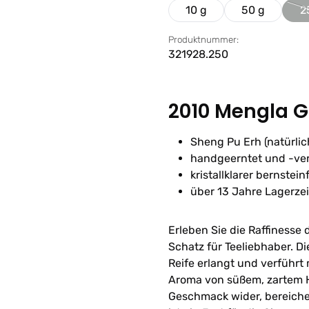
10 g
50 g
2
Produktnummer:
321928.250
2010 Mengla G
Sheng Pu Erh (natürlich
handgeerntet und -ver
kristallklarer bernstei
über 13 Jahre Lagerze
Erleben Sie die Raffiness
Schatz für Teeliebhaber. D
Reife erlangt und verführt
Aroma von süßem, zartem Ho
Geschmack wider, bereiche