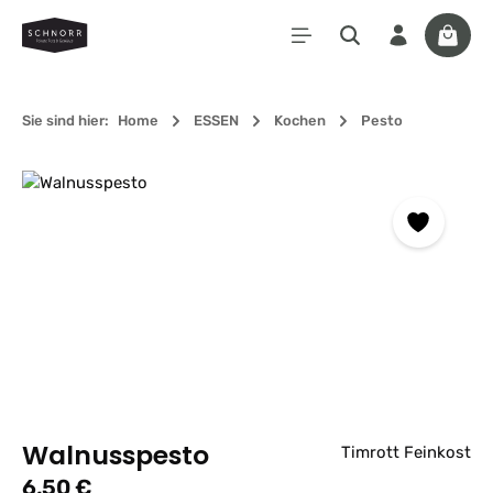
Zum Hauptinhalt springen
Waren
Sie sind hier:
Home
ESSEN
Kochen
Pesto
Bildergalerie überspringen
Walnusspesto
Timrott Feinkost
Regulärer Preis:
6,50 €