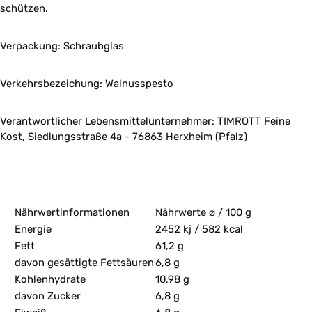
schützen.
Verpackung: Schraubglas
Verkehrsbezeichung: Walnusspesto
Verantwortlicher Lebensmittelunternehmer: TIMROTT Feine
Kost, Siedlungsstraße 4a - 76863 Herxheim (Pfalz)
Nährwertinformationen
Nährwerte ⌀ / 100 g
Energie
2452 kj / 582 kcal
Fett
61,2 g
davon gesättigte Fettsäuren
6,8 g
Kohlenhydrate
10,98 g
davon Zucker
6,8 g