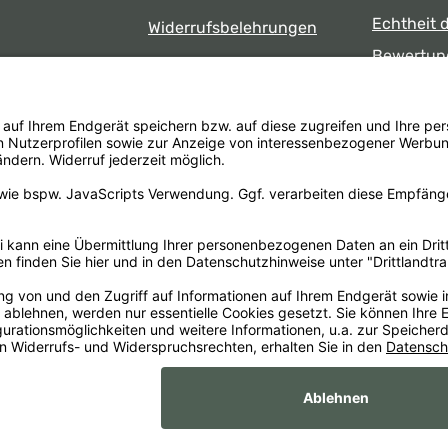
Echtheit 
Widerrufsbelehrungen
Bewertun
Datenschutz
uns
Öffnungsz
Barrierefreiheit
Laden
 17:00 Uhr
formular
.
Alle Preise inkl. gesetzl. Mehrwertsteuer zzgl.
Versandkosten
un
Impr
xaMain GmbH