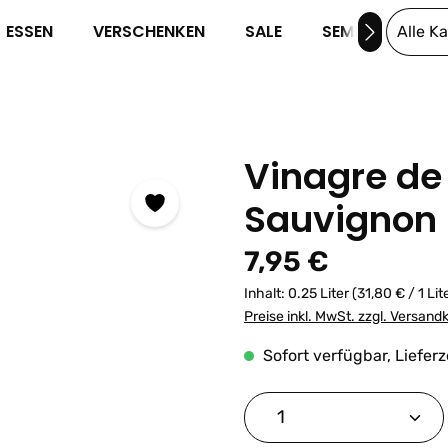
ESSEN
VERSCHENKEN
SALE
SEMINARE
Alle K
Vinagre de
Sauvignon 
Regulärer Preis:
7,95 €
Inhalt:
0.25 Liter
(31,80 € / 1 Lit
Preise inkl. MwSt. zzgl. Versand
Sofort verfügbar, Lieferz
Produkt Anzahl: G