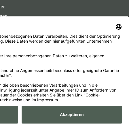
der
gen
eiten
d ggf. Nachnahmegebühren, wenn nicht anders angegeben.
essum
AGB
Widerrufsbelehrungen
Datenschutz
Barrierefreiheit