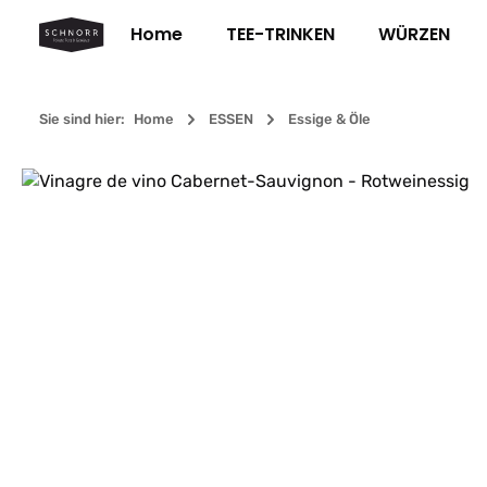
m Hauptinhalt springen
Zur Suche springen
Zur Hauptnavigation springen
Home
TEE-TRINKEN
WÜRZEN
Sie sind hier:
Home
ESSEN
Essige & Öle
Bildergalerie überspringen