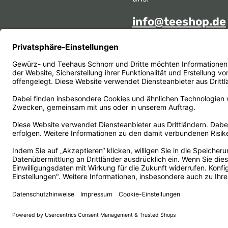
info@teeshop.de
Alternativ erreichen Sie 
telefonisch
Mo - Sa zwischen 10:00 -
unter:
069 284717
Oder über unser
Kontakt
Vertrag widerrufen
© 1956 - 2026 Gewürz- und Teehaus Schnorr - with
by
He