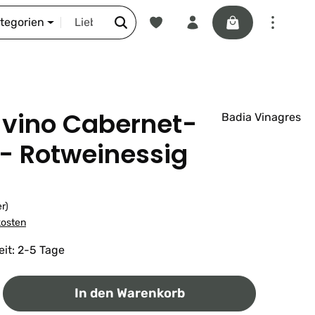
Du hast 0 Produkte auf dem Merkze
Warenkorb enthäl
DIE SCHNORR-STORY
ategorien
 vino Cabernet-
Badia Vinagres
- Rotweinessig
er)
kosten
eit: 2-5 Tage
ib den gewünschten Wert ein oder benutz
In den Warenkorb