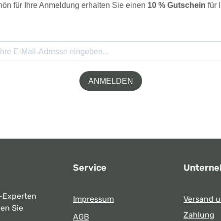
ön für Ihre Anmeldung erhalten Sie einen
10 % Gutschein
für 
ANMELDEN
Service
Untern
-Experten
Impressum
Versand 
ben Sie
Zahlung
AGB