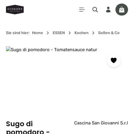
Zum Hauptinhalt springen
Waren
Sie sind hier:
Home
ESSEN
Kochen
Soßen & Co
Bildergalerie überspringen
Sugo di
Cascina San Giovanni S.r.l
pomodoro -