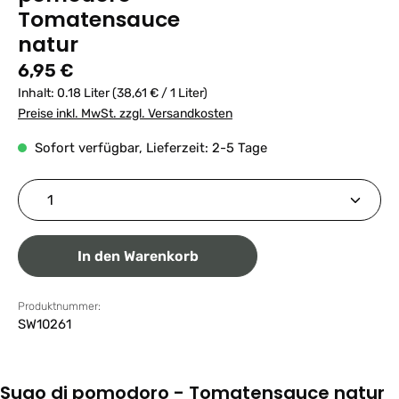
Tomatensauce
natur
Regulärer Preis:
6,95 €
Inhalt:
0.18 Liter
(38,61 € / 1 Liter)
Preise inkl. MwSt. zzgl. Versandkosten
Sofort verfügbar, Lieferzeit: 2-5 Tage
Produkt Anzahl: Gib den gewünschten Wert ein ode
In den Warenkorb
Produktnummer:
SW10261
Sugo di pomodoro - Tomatensauce natur