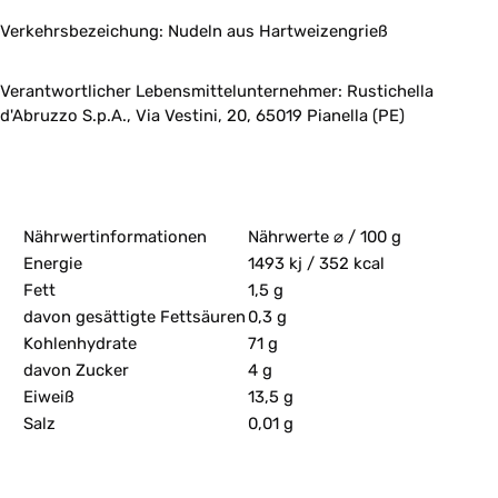
Verkehrsbezeichung: Nudeln aus Hartweizengrieß
Verantwortlicher Lebensmittelunternehmer: Rustichella
d'Abruzzo S.p.A., Via Vestini, 20, 65019 Pianella (PE)
Nährwertinformationen
Nährwerte ⌀ / 100 g
Energie
1493 kj / 352 kcal
Fett
1,5 g
davon gesättigte Fettsäuren
0,3 g
Kohlenhydrate
71 g
davon Zucker
4 g
Eiweiß
13,5 g
Salz
0,01 g