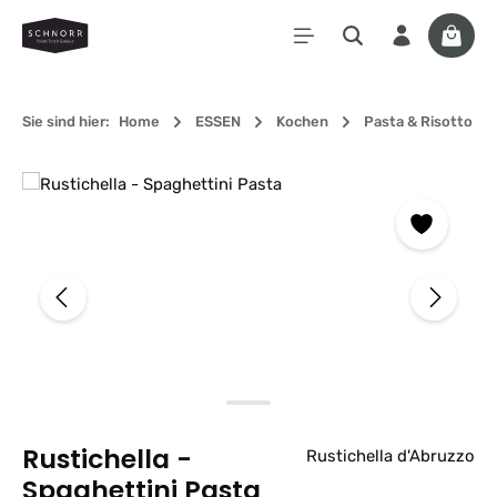
Zum Hauptinhalt springen
Waren
Sie sind hier:
Home
ESSEN
Kochen
Pasta & Risotto
Bildergalerie überspringen
Rustichella -
Rustichella d'Abruzzo
Spaghettini Pasta