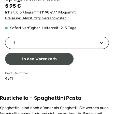
Regulärer Preis:
5,95 €
Inhalt:
0.5 Kilogramm
(11,90 € / 1 Kilogramm)
Preise inkl. MwSt. zzgl. Versandkosten
Sofort verfügbar, Lieferzeit: 2-5 Tage
Produkt Anzahl: Gib den gewünschten Wert ein ode
In den Warenkorb
Produktnummer:
4311
Rustichella - Spaghettini Pasta
Spaghettini sind noch dünner als Spaghetti. Sie werden auch
Vermicelli genannt, eignen sich besonders für Saucen mit