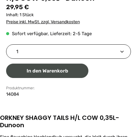
Regulärer Preis:
29,95 €
Inhalt:
1 Stück
Preise inkl. MwSt. zzgl. Versandkosten
Sofort verfügbar, Lieferzeit: 2-5 Tage
Produkt Anzahl: Gib den gewünschten Wert ein ode
In den Warenkorb
Produktnummer:
14084
ORKNEY SHAGGY TAILS H/L COW 0,35L-
Dunoon