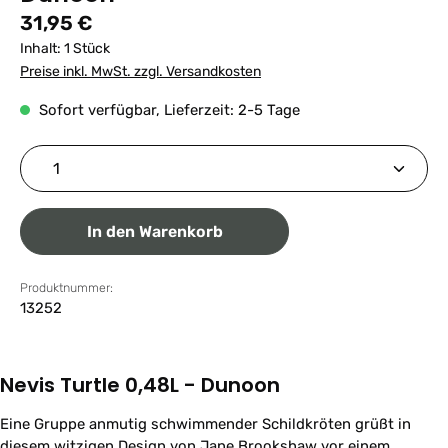
Regulärer Preis:
31,95 €
Inhalt:
1 Stück
Preise inkl. MwSt. zzgl. Versandkosten
Sofort verfügbar, Lieferzeit: 2-5 Tage
Produkt Anzahl: Gib den gewünschten Wert ein ode
In den Warenkorb
Produktnummer:
13252
Nevis Turtle 0,48L - Dunoon
Eine Gruppe anmutig schwimmender Schildkröten grüßt in
diesem witzigen Design von Jane Brookshaw vor einem