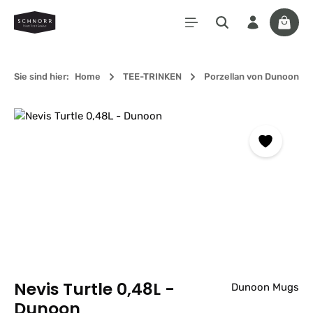
Zum Hauptinhalt springen
Waren
Sie sind hier:
Home
TEE-TRINKEN
Porzellan von Dunoon
Bildergalerie überspringen
Nevis Turtle 0,48L -
Dunoon Mugs
Dunoon