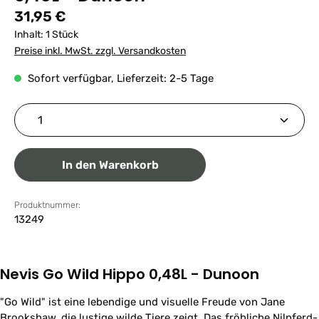
Regulärer Preis:
31,95 €
Inhalt:
1 Stück
Preise inkl. MwSt. zzgl. Versandkosten
Sofort verfügbar, Lieferzeit: 2-5 Tage
Produkt Anzahl: Gib den gewünschten Wert ein ode
In den Warenkorb
Produktnummer:
13249
Nevis Go Wild Hippo 0,48L - Dunoon
"Go Wild" ist eine lebendige und visuelle Freude von Jane
Brookshaw, die lustige wilde Tiere zeigt. Das fröhliche Nilpferd-