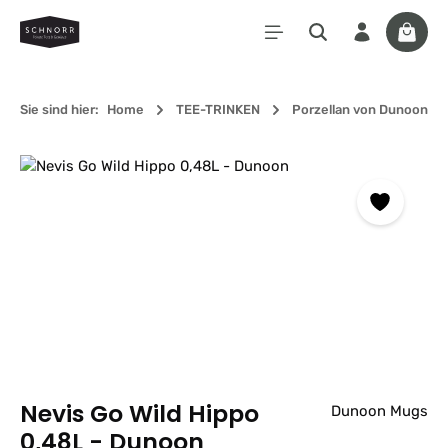
Zum Hauptinhalt springen
Waren
Sie sind hier:
Home
TEE-TRINKEN
Porzellan von Dunoon
Bildergalerie überspringen
Nevis Go Wild Hippo
Dunoon Mugs
0,48L - Dunoon