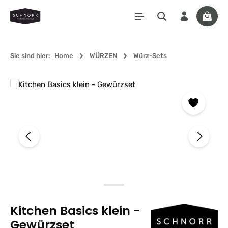
Zum Hauptinhalt springen
Waren
Sie sind hier:
Home
WÜRZEN
Würz-Sets
Bildergalerie überspringen
Kitchen Basics klein -
Gewürzset