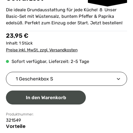
Die ideale Grundausstattung für jede Küche! 🧂 Unser
Basic-Set mit Wüstensalz, buntem Pfeffer & Paprika
edelsüß. Perfekt zum Einzug oder Start. Jetzt bestellen!
Regulärer Preis:
23,95 €
Inhalt:
1 Stück
Preise inkl. MwSt. zzgl. Versandkosten
Sofort verfügbar, Lieferzeit: 2-5 Tage
Produkt Anzahl: Gib den gewünschten Wert ein ode
In den Warenkorb
Produktnummer:
321549
Vorteile