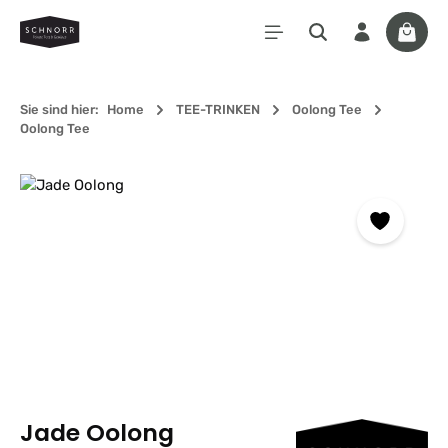
Zum Hauptinhalt springen
Waren
Sie sind hier:
Home
TEE-TRINKEN
Oolong Tee
Oolong Tee
Bildergalerie überspringen
Jade Oolong