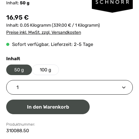
Inhalt:
50 g
Regulärer Preis:
16,95 €
Inhalt:
0.05 Kilogramm
(339,00 € / 1 Kilogramm)
Preise inkl. MwSt. zzgl. Versandkosten
Sofort verfügbar, Lieferzeit: 2-5 Tage
auswählen
Inhalt
50 g
100 g
Produkt Anzahl: Gib den gewünschten Wert ein ode
In den Warenkorb
Produktnummer:
310088.50