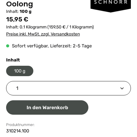
Oolong
Inhalt:
100 g
Regulärer Preis:
15,95 €
Inhalt:
0.1 Kilogramm
(159,50 € / 1 Kilogramm)
Preise inkl. MwSt. zzgl. Versandkosten
Sofort verfügbar, Lieferzeit: 2-5 Tage
auswählen
Inhalt
100 g
Produkt Anzahl: Gib den gewünschten Wert ein ode
In den Warenkorb
Produktnummer:
310214.100