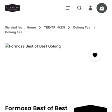
Zum Hauptinhalt springen
Waren
Sie sind hier:
Home
TEE-TRINKEN
Oolong Tee
Oolong Tee
Bildergalerie überspringen
Formosa Best of Best