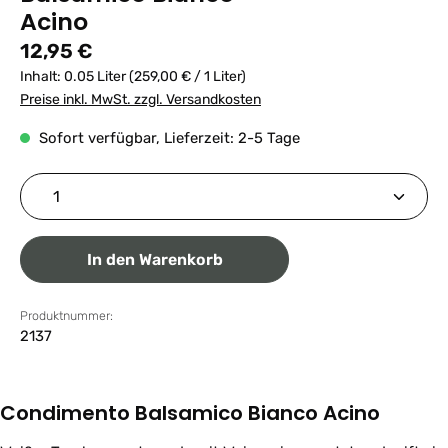
Acino
Regulärer Preis:
12,95 €
Inhalt:
0.05 Liter
(259,00 € / 1 Liter)
Preise inkl. MwSt. zzgl. Versandkosten
Sofort verfügbar, Lieferzeit: 2-5 Tage
Produkt Anzahl: Gib den gewünschten Wert ein ode
In den Warenkorb
Produktnummer:
2137
Condimento Balsamico Bianco Acino