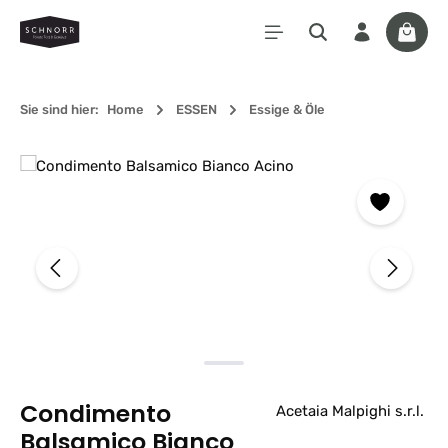
Zum Hauptinhalt springen
Waren
Sie sind hier:
Home
ESSEN
Essige & Öle
Bildergalerie überspringen
Condimento
Acetaia Malpighi s.r.l.
Balsamico Bianco