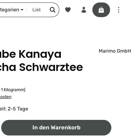
Du hast 0 Produkte auf dem Merkze
Warenkorb enthäl
DIE SCHNORR-STORY
ategorien
abe Kanaya
Marimo GmbH
cha Schwarztee
/ 1 Kilogramm)
kosten
eit: 2-5 Tage
ib den gewünschten Wert ein oder benutz
In den Warenkorb