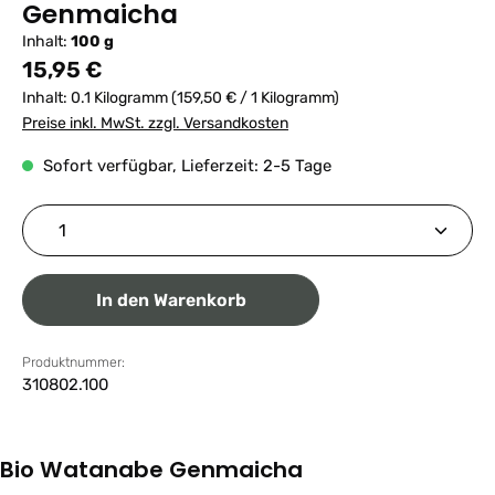
Genmaicha
Inhalt:
100 g
Regulärer Preis:
15,95 €
Inhalt:
0.1 Kilogramm
(159,50 € / 1 Kilogramm)
Preise inkl. MwSt. zzgl. Versandkosten
Sofort verfügbar, Lieferzeit: 2-5 Tage
Produkt Anzahl: Gib den gewünschten Wert ein ode
In den Warenkorb
Produktnummer:
310802.100
Bio Watanabe Genmaicha