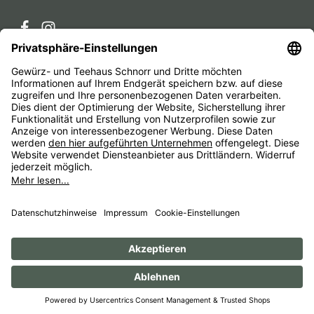
Service-Hotline
Service
Unternehmen
Alle Preise inkl. gesetzl. Mehrwertsteuer zzgl.
Versandkosten
und ggf. Nachnahmegebühren, wenn nicht
anders angegeben.
Impressum
AGB
Widerrufsbelehrungen
Datenschutz
Barrierefreiheit
© 1956 - 2026 Gewürz- und Teehaus Schnorr - with
by
HexaMain GmbH