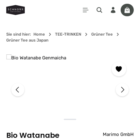
Zum Hauptinhalt springen
Waren
Sie sind hier:
Home
TEE-TRINKEN
Grüner Tee
Grüner Tee aus Japan
Bildergalerie überspringen
Bio Watanabe
Marimo GmbH