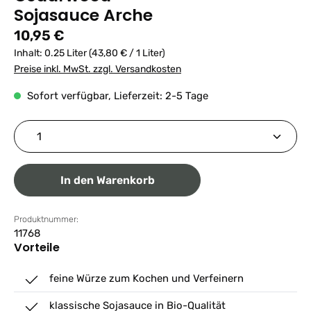
Sojasauce Arche
Regulärer Preis:
10,95 €
Inhalt:
0.25 Liter
(43,80 € / 1 Liter)
Preise inkl. MwSt. zzgl. Versandkosten
Sofort verfügbar, Lieferzeit: 2-5 Tage
Produkt Anzahl: Gib den gewünschten Wert ein ode
In den Warenkorb
Produktnummer:
11768
Vorteile
feine Würze zum Kochen und Verfeinern
klassische Sojasauce in Bio-Qualität