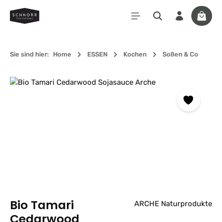
Zum Hauptinhalt springen
Waren
Sie sind hier:
Home
ESSEN
Kochen
Soßen & Co
Bildergalerie überspringen
Bio Tamari
ARCHE Naturprodukte
Cedarwood