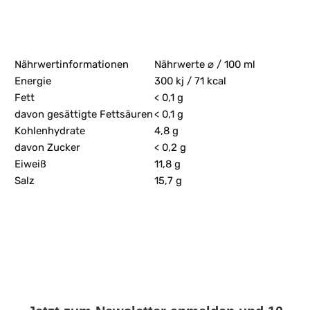
Nährwertinformationen
Nährwerte ⌀ / 100 ml
Energie
300 kj / 71 kcal
Fett
< 0,1 g
davon gesättigte Fettsäuren
< 0,1 g
Kohlenhydrate
4,8 g
davon Zucker
< 0,2 g
Eiweiß
11,8 g
Salz
15,7 g