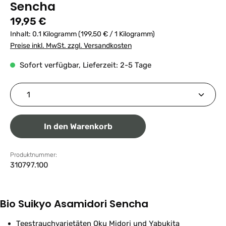
Sencha
Regulärer Preis:
19,95 €
Inhalt:
0.1 Kilogramm
(199,50 € / 1 Kilogramm)
Preise inkl. MwSt. zzgl. Versandkosten
Sofort verfügbar, Lieferzeit: 2-5 Tage
Produkt Anzahl: Gib den gewünschten Wert ein ode
In den Warenkorb
Produktnummer:
310797.100
Bio Suikyo Asamidori Sencha
Teestrauchvarietäten Oku Midori und Yabukita