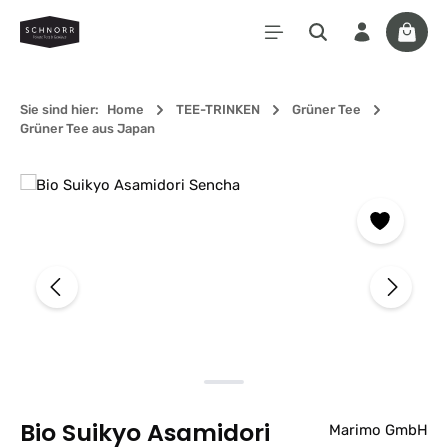
Zum Hauptinhalt springen
Waren
Sie sind hier:
Home
TEE-TRINKEN
Grüner Tee
Grüner Tee aus Japan
Bildergalerie überspringen
Bio Suikyo Asamidori
Marimo GmbH