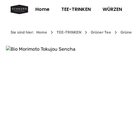
m Hauptinhalt springen
Zur Suche springen
Zur Hauptnavigation springen
Home
TEE-TRINKEN
WÜRZEN
Sie sind hier:
Home
TEE-TRINKEN
Grüner Tee
Grüne
Bildergalerie überspringen