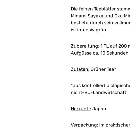
Die feinen Teeblätter sta
Minami Sayaka und Oku Mid
besticht durch sein vollmu
ist intensiv grün.
Zubereitung:
1 TL auf 200 
Aufgüsse ca. 10 Sekunden
Zutaten:
Grüner Tee*
*aus kontrolliert biologis
nicht-EU-Landwirtschaft
Herkunft:
Japan
Verpackung:
Im praktische