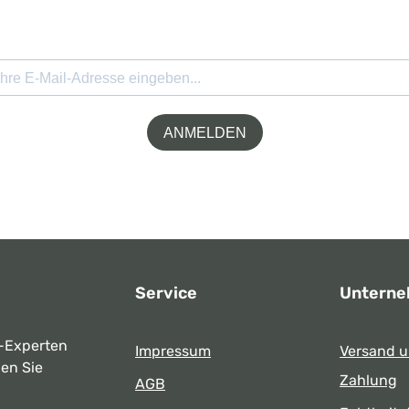
ANMELDEN
Service
Untern
-Experten
Impressum
Versand 
ben Sie
Zahlung
AGB