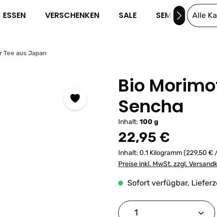
ESSEN
VERSCHENKEN
SALE
SEMINARE
Alle K
r Tee aus Japan
Bio Morimo
Sencha
Inhalt:
100 g
Regulärer Preis:
22,95 €
Inhalt:
0.1 Kilogramm
(229,50 € 
Preise inkl. MwSt. zzgl. Versand
Sofort verfügbar, Lieferz
Produkt Anzahl: G