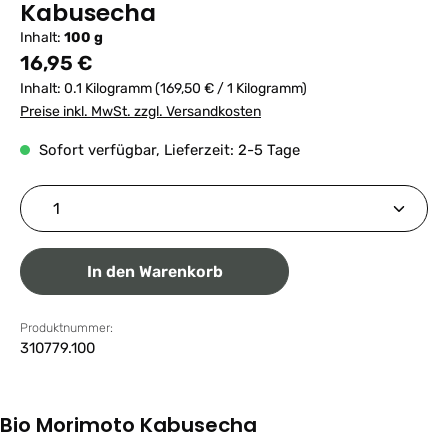
Kabusecha
Inhalt:
100 g
Regulärer Preis:
16,95 €
Inhalt:
0.1 Kilogramm
(169,50 € / 1 Kilogramm)
Preise inkl. MwSt. zzgl. Versandkosten
Sofort verfügbar, Lieferzeit: 2-5 Tage
Produkt Anzahl: Gib den gewünschten Wert ein ode
In den Warenkorb
Produktnummer:
310779.100
Bio Morimoto Kabusecha