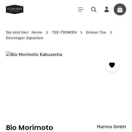
Zum Hauptinhalt springen
Waren
Sie sind hier:
Home
TEE-TRINKEN
Grüner Tee
Einsteiger Japantee
Bildergalerie überspringen
Bio Morimoto
Marimo GmbH