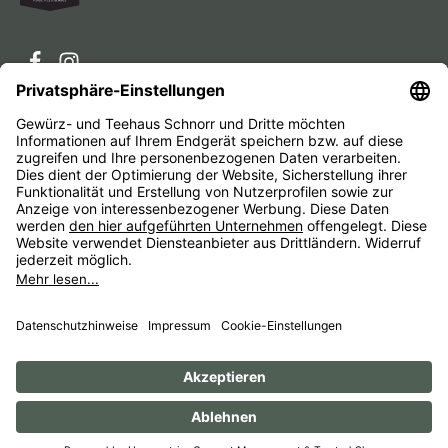
Service-Hotline
Service
Unternehmen
Alle Preise inkl. gesetzl. Mehrwertsteuer zzgl.
Versandkosten
und ggf. Nachnahmegebühren, wenn nicht
anders angegeben.
Impressum
AGB
Widerrufsbelehrungen
Datenschutz
Barrierefreiheit
© 1956 - 2026 Gewürz- und Teehaus Schnorr - with
by
HexaMain GmbH