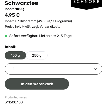
Schwarztee
Inhalt:
100 g
Regulärer Preis:
4,95 €
Inhalt:
0.1 Kilogramm
(49,50 € / 1 Kilogramm)
Preise inkl. MwSt. zzgl. Versandkosten
Sofort verfügbar, Lieferzeit: 2-5 Tage
auswählen
Inhalt
100 g
250 g
Produkt Anzahl: Gib den gewünschten Wert ein ode
In den Warenkorb
Produktnummer:
311500.100