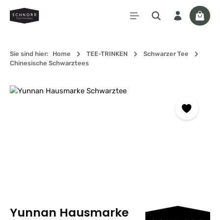
Zum Hauptinhalt springen
Waren
Sie sind hier:
Home
TEE-TRINKEN
Schwarzer Tee
Chinesische Schwarztees
Bildergalerie überspringen
Yunnan Hausmarke