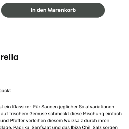
ib den gewünschten Wert ein oder benutz
In den Warenkorb
rella
packt
 ein Klassiker. Für Saucen jeglicher Salatvariationen
g auf frischem Gemüse schmeckt diese Mischung einfach
n und Pfeffer verleihen diesem Würzsalz durch ihren
lage. Paprika, Senfsaat und das Ibiza Chili Salz sorgen