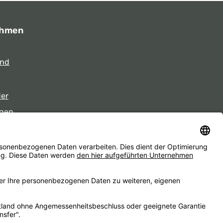
ehmen
und
der
gen
eiten