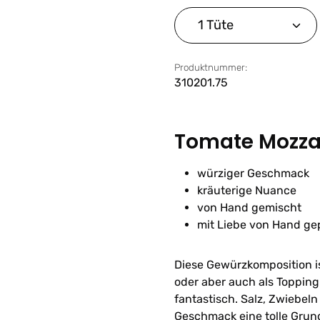
Produkt Anzahl: G
Produktnummer:
310201.75
Tomate Mozza
würziger Geschmack
kräuterige Nuance
von Hand gemischt
mit Liebe von Hand ge
Diese Gewürzkomposition ist
oder aber auch als Toppin
fantastisch. Salz, Zwiebel
Geschmack eine tolle Grund