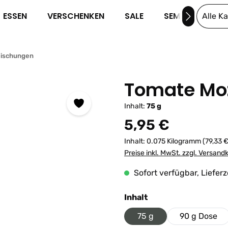
ESSEN
VERSCHENKEN
SALE
SEMINARE
Alle K
Mischungen
Tomate Moz
Inhalt:
75 g
Regulärer Preis:
5,95 €
Inhalt:
0.075 Kilogramm
(79,33 
Preise inkl. MwSt. zzgl. Versand
Sofort verfügbar, Lieferz
auswählen
Inhalt
75 g
90 g Dose