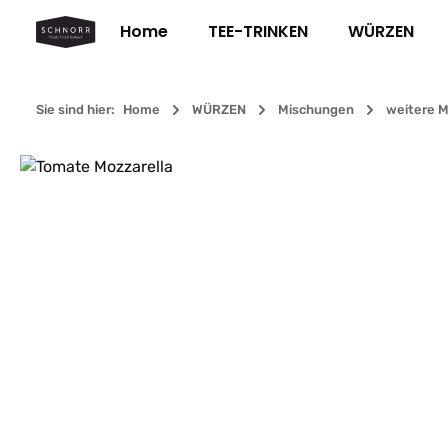
m Hauptinhalt springen
Zur Suche springen
Zur Hauptnavigation springen
Home
TEE-TRINKEN
WÜRZEN
Sie sind hier:
Home
WÜRZEN
Mischungen
weitere 
Bildergalerie überspringen