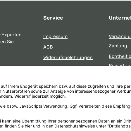
Service
Untern
-Experten
Impressum
Versand 
ben Sie
Zahlung
AGB
Echtheit 
Widerrufsbelehrungen
Bewertun
Datenschutz
uns
Öffnungsz
Barrierefreiheit
Laden
 17:00 Uhr
formular
.