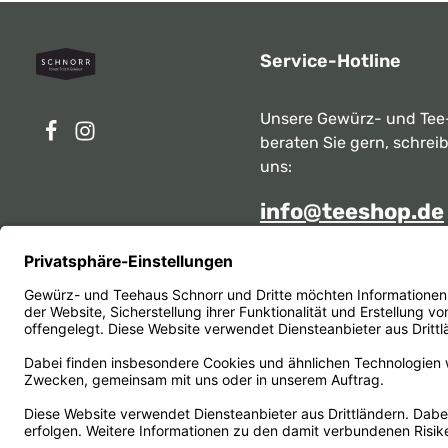
Service-Hotline
Unsere Gewürz- und Tee
beraten Sie gern, schrei
uns:
info@teeshop.de
Alternativ erreichen Sie 
telefonisch
Mo - Sa zwischen 10:00 -
unter:
069 284717
Oder über unser
Kontakt