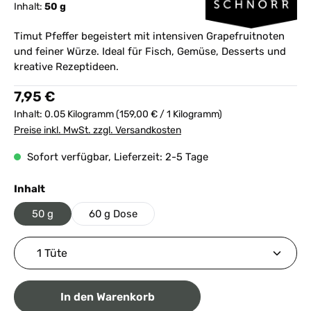
Inhalt:
50 g
Timut Pfeffer begeistert mit intensiven Grapefruitnoten
und feiner Würze. Ideal für Fisch, Gemüse, Desserts und
kreative Rezeptideen.
Regulärer Preis:
7,95 €
Inhalt:
0.05 Kilogramm
(159,00 € / 1 Kilogramm)
Preise inkl. MwSt. zzgl. Versandkosten
Sofort verfügbar, Lieferzeit: 2-5 Tage
auswählen
Inhalt
50 g
60 g Dose
Produkt Anzahl: Gib den gewünschten Wert ein ode
In den Warenkorb