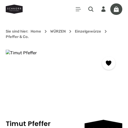
Zum Hauptinhalt springen
Waren
Sie sind hier:
Home
WÜRZEN
Einzelgewürze
Pfeffer & Co.
Bildergalerie überspringen
Timut Pfeffer