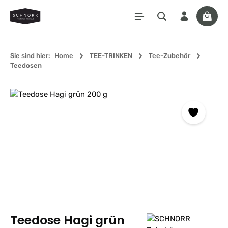
Zum Hauptinhalt springen
Waren
Sie sind hier:
Home
TEE-TRINKEN
Tee-Zubehör
Teedosen
Bildergalerie überspringen
Teedose Hagi grün