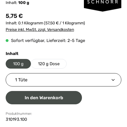
Inhalt:
100 g
Regulärer Preis:
5,75 €
Inhalt:
0.1 Kilogramm
(57,50 € / 1 Kilogramm)
Preise inkl. MwSt. zzgl. Versandkosten
Sofort verfügbar, Lieferzeit: 2-5 Tage
auswählen
Inhalt
100 g
120 g Dose
Produkt Anzahl: Gib den gewünschten Wert ein ode
In den Warenkorb
Produktnummer:
310193.100