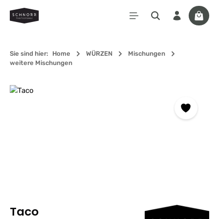
Zum Hauptinhalt springen
Waren
Sie sind hier:
Home
WÜRZEN
Mischungen
weitere Mischungen
Bildergalerie überspringen
Taco