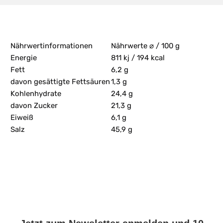
Nährwertinformationen
Nährwerte ⌀ / 100 g
Energie
811 kj / 194 kcal
Fett
6,2 g
davon gesättigte Fettsäuren
1,3 g
Kohlenhydrate
24,4 g
davon Zucker
21,3 g
Eiweiß
6,1 g
Salz
45,9 g