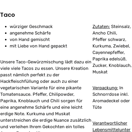
Taco
würziger Geschmack
Zutaten:
Steinsalz,
angenehme Schärfe
Ancho Chili,
von Hand gemischt
Pfeffer schwarz,
mit Liebe von Hand gepackt
Kurkuma, Zwiebel,
Cayennepfeffer,
Paprika edelsüß,
Unsere Taco-Gewürzmischung lädt dazu ein
Zucker, Knoblauch,
viele viele Tacos zu essen. Unsere Kreation
Muskat
passt nämlich perfekt zu der
Hackfleischfüllung oder auch zu einer
vegetarischen Variante für eine pikante
Verpackung:
In
Tomatensauce. Pfeffer, Chilipowder,
Schnorrdose inkl.
Paprika, Knoblauch und Chili sorgen für
Aromadeckel oder
eine angenehme Schärfe und eine leicht
Tüte
erdige Note. Kurkuma und Muskat
unterstreichen die erdige Nuance zusätzlich
Verantwortlicher
und verleihen Ihrem Gekochten ein tolles
Lebensmittelunter