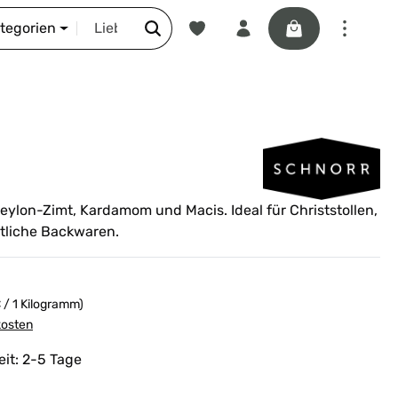
Du hast 0 Produkte auf dem Merkze
Warenkorb enthäl
DIE SCHNORR-STORY
ategorien
eylon-Zimt, Kardamom und Macis. Ideal für Christstollen,
tliche Backwaren.
 / 1 Kilogramm)
kosten
eit: 2-5 Tage