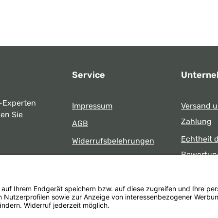
Service
Untern
-Experten
Impressum
Versand 
ben Sie
Zahlung
AGB
Echtheit 
Widerrufsbelehrungen
Bewertun
Datenschutz
uns
Öffnungsz
Barrierefreiheit
Laden
 17:00 Uhr