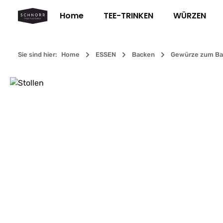
m Hauptinhalt springen
Zur Suche springen
Zur Hauptnavigation springen
Home
TEE-TRINKEN
WÜRZEN
Sie sind hier:
Home
ESSEN
Backen
Gewürze zum Ba
Bildergalerie überspringen