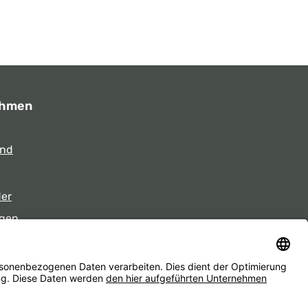
ehmen
und
der
gen
eiten