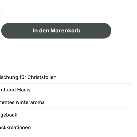
ib den gewünschten Wert ein oder benutz
In den Warenkorb
schung für Christstollen
imt und Macis
immtes Winteraroma
sgebäck
Backkreationen