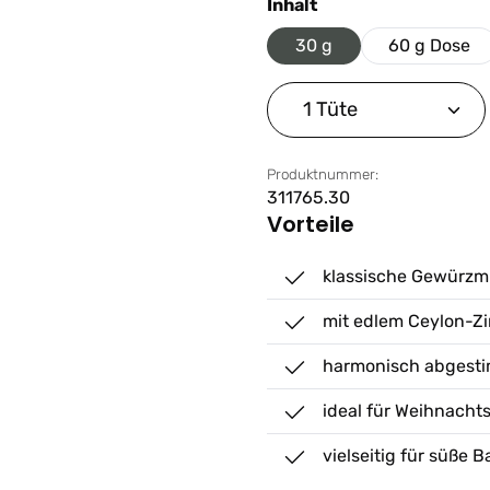
auswählen
Inhalt
30 g
60 g Dose
Produkt Anzahl: G
Produktnummer:
311765.30
Vorteile
klassische Gewürzmi
mit edlem Ceylon-Z
harmonisch abgest
ideal für Weihnacht
vielseitig für süße 