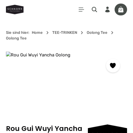
Zum Hauptinhalt springen
Waren
Sie sind hier:
Home
TEE-TRINKEN
Oolong Tee
Oolong Tee
Bildergalerie überspringen
Rou Gui Wuyi Yancha