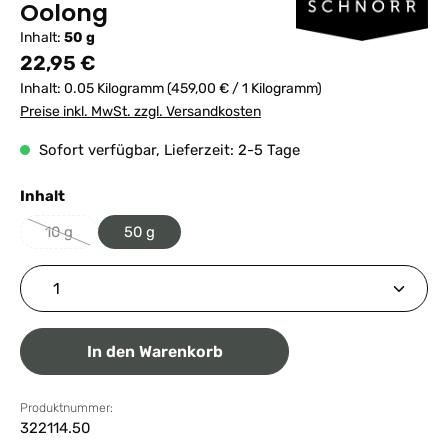
Oolong
Inhalt:
50 g
Regulärer Preis:
22,95 €
Inhalt:
0.05 Kilogramm
(459,00 € / 1 Kilogramm)
Preise inkl. MwSt. zzgl. Versandkosten
Sofort verfügbar, Lieferzeit: 2-5 Tage
auswählen
Inhalt
10 g
50 g
(Diese Option ist zurzeit nicht verfügbar.)
Produkt Anzahl: Gib den gewünschten Wert ein ode
In den Warenkorb
Produktnummer:
322114.50