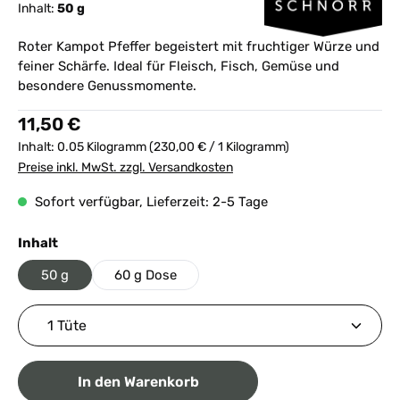
Inhalt:
50 g
Roter Kampot Pfeffer begeistert mit fruchtiger Würze und
feiner Schärfe. Ideal für Fleisch, Fisch, Gemüse und
besondere Genussmomente.
Regulärer Preis:
11,50 €
Inhalt:
0.05 Kilogramm
(230,00 € / 1 Kilogramm)
Preise inkl. MwSt. zzgl. Versandkosten
Sofort verfügbar, Lieferzeit: 2-5 Tage
auswählen
Inhalt
50 g
60 g Dose
Produkt Anzahl: Gib den gewünschten Wert ein ode
In den Warenkorb