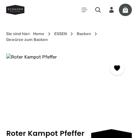
Zum Hauptinhalt springen
Waren
Sie sind hier:
Home
ESSEN
Backen
Gewürze zum Backen
Bildergalerie überspringen
Roter Kampot Pfeffer